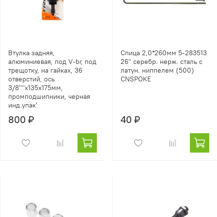
Втулка задняя,
Спица 2,0*260мм 5-283513
алюминиевая, под V-br, под
26" серебр. нерж. сталь с
трещотку, на гайках, 36
латун. ниппелем (500)
отверстий, ось
CNSPOKE
3/8''''х135x175мм,
промподшипники, черная
инд.упак'
800 ₽
40 ₽