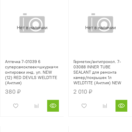
Нет в наличии
Нет в наличии
Аптечка 7-01039 6
Герметик/антипрокол. 7-
суперсамоклеек+шкурка+м
03088 INNER TUBE
онтировки инд. уп. NEW
SEALANT для ремонта
(12) RED DEVILS WELDTITE
камер/покрышек 1л
(Англия)
WELDTITE (Англия) NEW
380 ₽
2 010 ₽