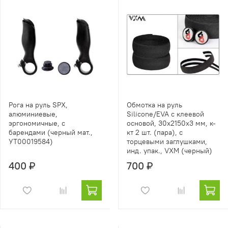
Рога на руль SPX,
Обмотка на руль
алюминиевые,
Silicone/EVA с клеевой
эргономичные, с
основой, 30х2150х3 мм, к-
барендами (черный мат.,
кт 2 шт. (пара), с
УТ00019584)
торцевыми заглушками,
инд. упак., VXM (черный)
400 ₽
700 ₽