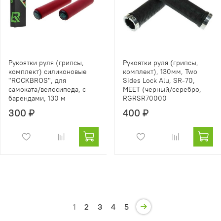
Рукоятки руля (грипсы,
Рукоятки руля (грипсы,
комплект) силиконовые
комплект), 130мм, Two
"ROCKBROS", для
Sides Lock Alu, SR-70,
самоката/велосипеда, с
MEET (черный/серебро,
барендами, 130 м
RGRSR70000
300 ₽
400 ₽
1
2
3
4
5