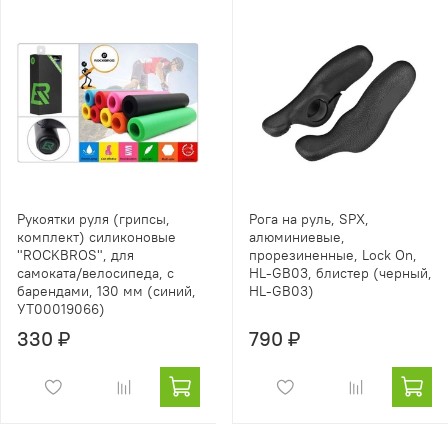
Рукоятки руля (грипсы,
Рога на руль, SPX,
комплект) силиконовые
алюминиевые,
"ROCKBROS", для
прорезиненные, Lock On,
самоката/велосипеда, с
HL-GB03, блистер (черный,
барендами, 130 мм (синий,
HL-GB03)
УТ00019066)
330 ₽
790 ₽